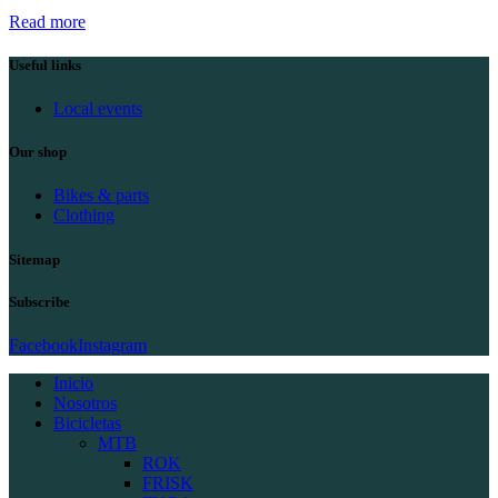
Read more
Useful links
Local events
Our shop
Bikes & parts
Clothing
Sitemap
Subscribe
Facebook
Instagram
Inicio
Nosotros
Bicicletas
MTB
ROK
FRISK