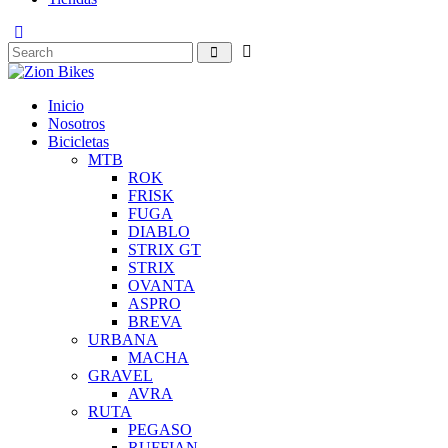
Inicio
Nosotros
Bicicletas
MTB
ROK
FRISK
FUGA
DIABLO
STRIX GT
STRIX
OVANTA
ASPRO
BREVA
URBANA
MACHA
GRAVEL
AVRA
RUTA
PEGASO
RUFFIAN