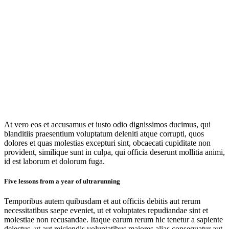
At vero eos et accusamus et iusto odio dignissimos ducimus, qui
blanditiis praesentium voluptatum deleniti atque corrupti, quos
dolores et quas molestias excepturi sint, obcaecati cupiditate non
provident, similique sunt in culpa, qui officia deserunt mollitia animi,
id est laborum et dolorum fuga.
Five lessons from a year of ultrarunning
Temporibus autem quibusdam et aut officiis debitis aut rerum
necessitatibus saepe eveniet, ut et voluptates repudiandae sint et
molestiae non recusandae. Itaque earum rerum hic tenetur a sapiente
delectus, ut aut reiciendis voluptatibus maiores alias consequatur aut