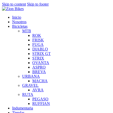
Skip to content
Skip to footer
Inicio
Nosotros
Bicicletas
MTB
ROK
FRISK
FUGA
DIABLO
STRIX GT
STRIX
OVANTA
ASPRO
BREVA
URBANA
MACHA
GRAVEL
AVRA
RUTA
PEGASO
RUFFIAN
Indumentaria
Tiendas